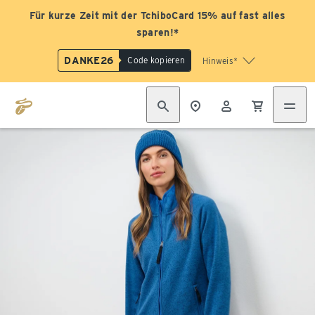
Für kurze Zeit mit der TchiboCard 15% auf fast alles
sparen!*
DANKE26
Code kopieren
Hinweis*