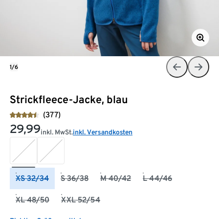
1/6
Strickfleece-Jacke, blau
(377)
29,99
inkl. MwSt.
inkl. Versandkosten
XS 32/34
S 36/38
M 40/42
L 44/46
XL 48/50
XXL 52/54