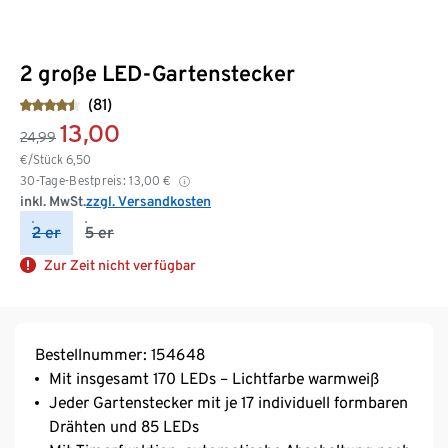
2 große LED-Gartenstecker
(81)
13,00
24,99
€/Stück
6,50
30-Tage-Bestpreis:
13,00
€
inkl. MwSt.
zzgl. Versandkosten
2 er
5 er
Zur Zeit nicht verfügbar
Bestellnummer: 154648
Mit insgesamt 170 LEDs – Lichtfarbe warmweiß
Jeder Gartenstecker mit je 17 individuell formbaren
Drähten und 85 LEDs