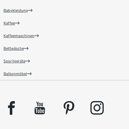
Babykleidung
Kaffee
Kaffeemaschinen
Bettwäsche
Sportgeräte
Balkonmöbel
facebook
youtube
pinterest
instagram