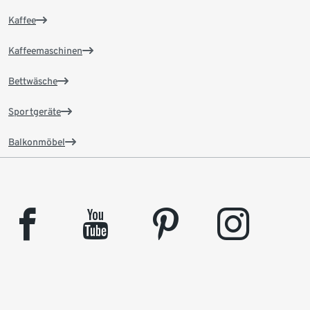
Kaffee
Kaffeemaschinen
Bettwäsche
Sportgeräte
Balkonmöbel
facebook
youtube
pinterest
instagram