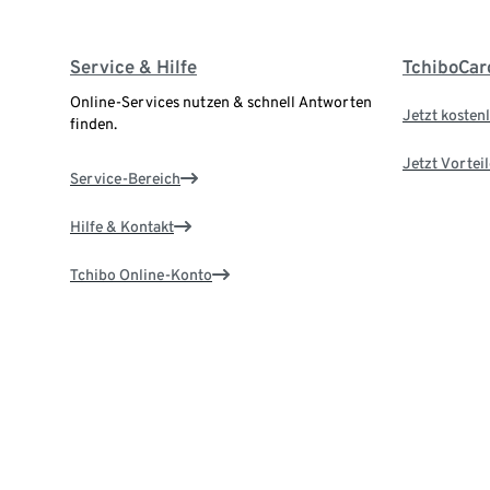
Service & Hilfe
TchiboCar
Online-Services nutzen & schnell Antworten
Jetzt kostenl
finden.
Jetzt Vortei
Service-Bereich
Hilfe & Kontakt
Tchibo Online-Konto