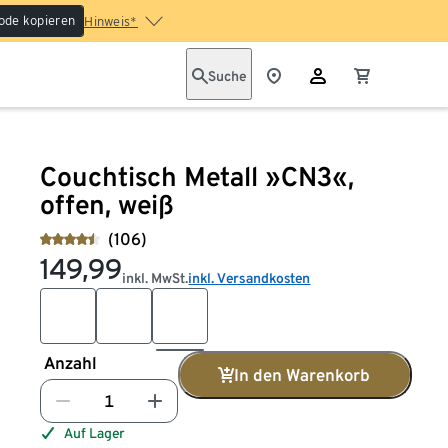
ode kopieren
Hinweis*
Suche
Couchtisch Metall »CN3«,
offen, weiß
(106)
149,99
inkl. MwSt.
inkl. Versandkosten
Anzahl
In den Warenkorb
Auf Lager