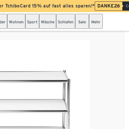
er TchiboCard 15% auf fast alles sparen!*
DANKE26
C
der
Wohnen
Sport
Wäsche
Schlafen
Sale
Mehr