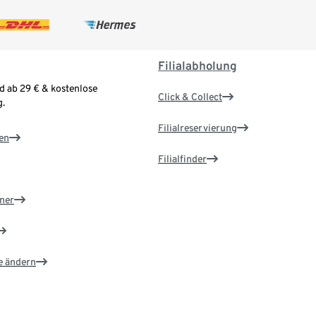
Filialabholung
d ab 29 € & kostenlose
Click & Collect
.
Filialreservierung
en
Filialfinder
ner
e ändern