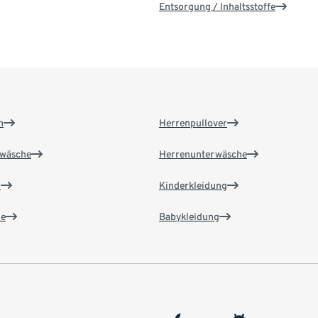
Entsorgung / Inhaltsstoffe
n
Herrenpullover
wäsche
Herrenunterwäsche
n
Kinderkleidung
e
Babykleidung