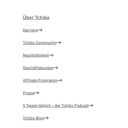
Über Tchibo
Karriere
Tchibo Community
Nachhaltigkeit
Geschäftskunden
Affiliate Programm
Presse
5 Tassen täglich – der Tchibo Podcast
Tchibo Blog