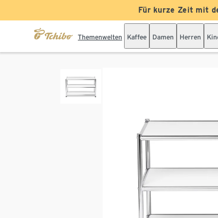
Für kurze Zeit mit d
Themenwelten
Kaffee
Damen
Herren
Kin