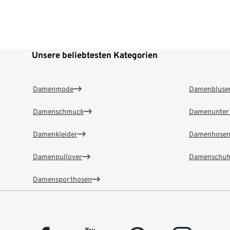
Unsere beliebtesten Kategorien
Damenmode
Damenbluse
Damenschmuck
Damenunter
Damenkleider
Damenhose
Damenpullover
Damenschuh
Damensporthosen