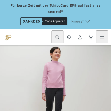
Für kurze Zeit mit der TchiboCard 15% auf fast alles
sparen!*
DANKE26
Code kopieren
Hinweis*