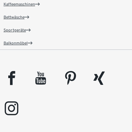
Kaffeemaschinen
Bettwäsche
Sportgeräte
Balkonmöbel
facebook
youtube
pinterest
xing
instagram