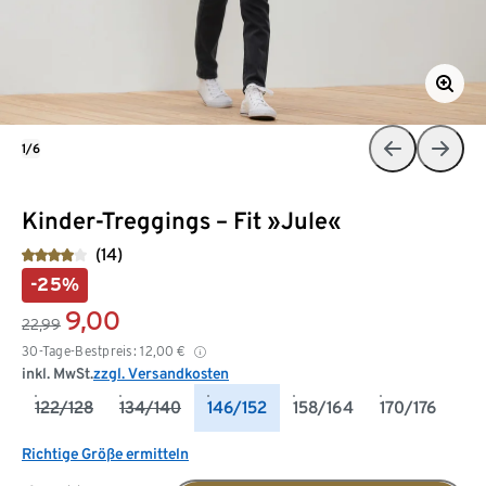
1/6
Kinder-Treggings – Fit »Jule«
(14)
-25%
9,00
22,99
30-Tage-Bestpreis:
12,00
€
inkl. MwSt.
zzgl. Versandkosten
122/128
134/140
146/152
158/164
170/176
Richtige Größe ermitteln