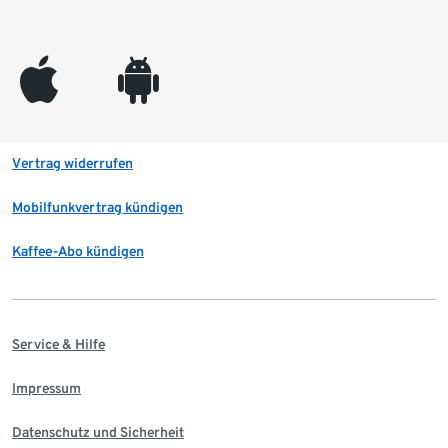
appleinc
android
Vertrag widerrufen
Mobilfunkvertrag kündigen
Kaffee-Abo kündigen
Service & Hilfe
Impressum
Datenschutz und Sicherheit