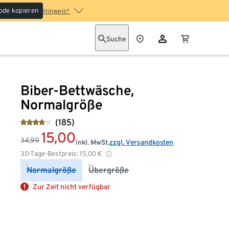
ode kopieren
Hinweis*
Suche
Biber-Bettwäsche,
Normalgröße
(185)
15,00
34,99
inkl. MwSt.
zzgl. Versandkosten
30-Tage-Bestpreis:
15,00
€
Normalgröße
Übergröße
Zur Zeit nicht verfügbar