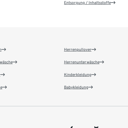
Entsorgung / Inhaltsstoffe
n
Herrenpullover
wäsche
Herrenunterwäsche
n
Kinderkleidung
e
Babykleidung