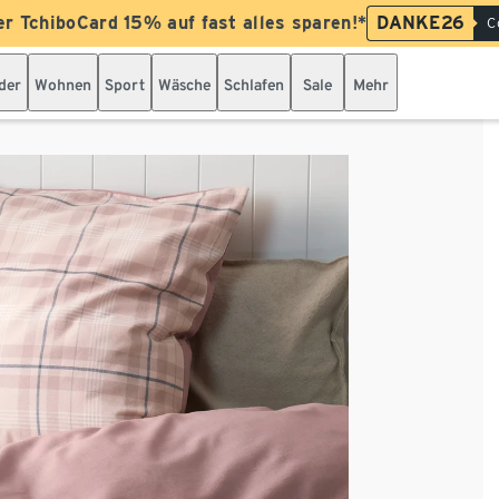
er TchiboCard 15% auf fast alles sparen!*
DANKE26
C
der
Wohnen
Sport
Wäsche
Schlafen
Sale
Mehr