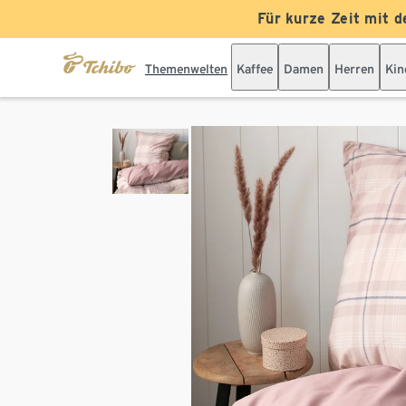
Für kurze Zeit mit d
Themenwelten
Kaffee
Damen
Herren
Kin