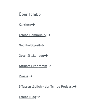
Über Tchibo
Karriere
Tchibo Community
Nachhaltigkeit
Geschäftskunden
Affiliate Programm
Presse
5 Tassen täglich – der Tchibo Podcast
Tchibo Blog