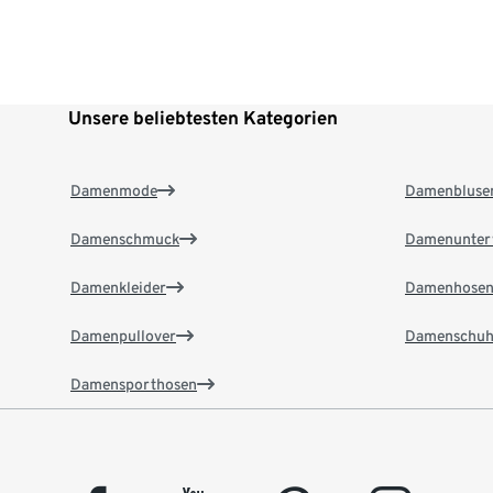
Unsere beliebtesten Kategorien
Damenmode
Damenbluse
Damenschmuck
Damenunter
Damenkleider
Damenhose
Damenpullover
Damenschuh
Damensporthosen