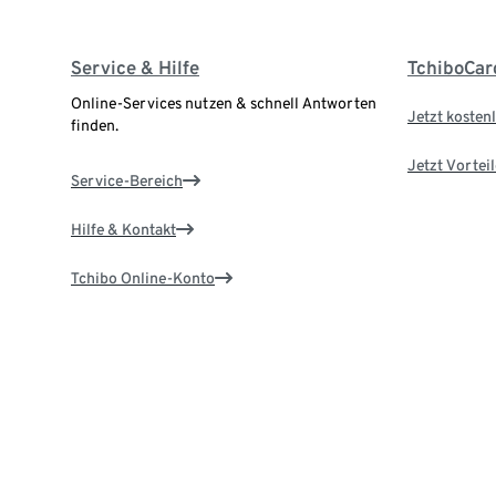
Service & Hilfe
TchiboCar
Online-Services nutzen & schnell Antworten
Jetzt kostenl
finden.
Jetzt Vortei
Service-Bereich
Hilfe & Kontakt
Tchibo Online-Konto