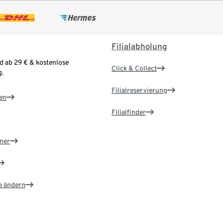
Filialabholung
d ab 29 € & kostenlose
Click & Collect
.
Filialreservierung
en
Filialfinder
ner
e ändern