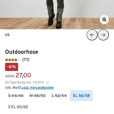
1/5
Outdoorhose
(77)
-6%
27,00
49,99
30-Tage-Bestpreis:
29,00
€
inkl. MwSt.
zzgl. Versandkosten
S 44/46
M 48/50
L 52/54
XL 56/58
XXL 60/62