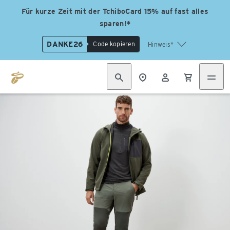
Für kurze Zeit mit der TchiboCard 15% auf fast alles
sparen!*
DANKE26
Code kopieren
Hinweis*