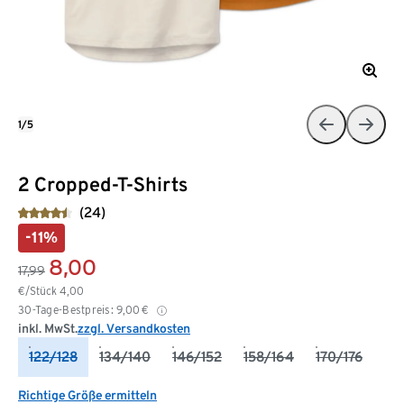
1/5
2 Cropped-T-Shirts
(24)
-11%
8,00
17,99
€/Stück
4,00
30-Tage-Bestpreis:
9,00
€
inkl. MwSt.
zzgl. Versandkosten
122/128
134/140
146/152
158/164
170/176
Richtige Größe ermitteln