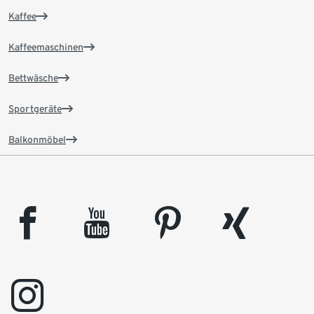
Kaffee
Kaffeemaschinen
Bettwäsche
Sportgeräte
Balkonmöbel
facebook
youtube
pinterest
xing
instagram