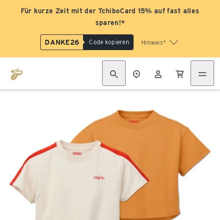
Für kurze Zeit mit der TchiboCard 15% auf fast alles
sparen!*
DANKE26
Code kopieren
Hinweis*