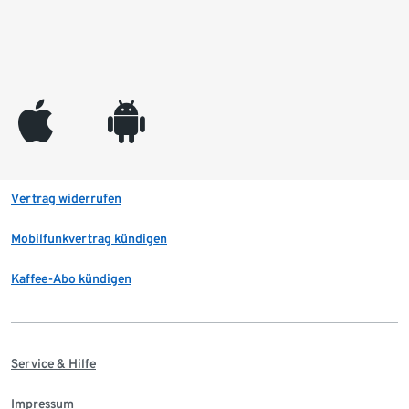
appleinc
android
Vertrag widerrufen
Mobilfunkvertrag kündigen
Kaffee-Abo kündigen
Service & Hilfe
Impressum