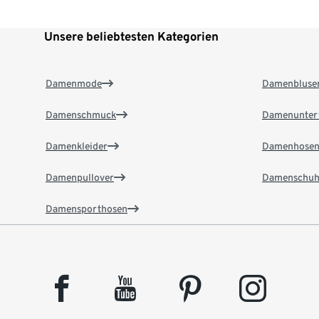
Unsere beliebtesten Kategorien
Damenmode
Damenbluse
Damenschmuck
Damenunter
Damenkleider
Damenhose
Damenpullover
Damenschuh
Damensporthosen
facebook
youtube
pinterest
instagram