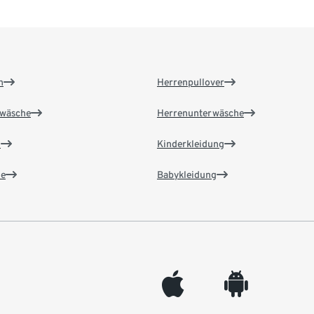
n
Herrenpullover
wäsche
Herrenunterwäsche
n
Kinderkleidung
e
Babykleidung
appleinc
android