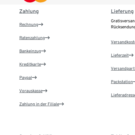
Zahlung
Lieferung
Gratisversan
Rechnung
Rücksendung
Ratenzahlung
Versandkost
Bankeinzug
Lieferzeit
Kreditkarte
Versandpart
Paypal
Packstation
Vorauskasse
Lieferadress
Zahlung in der Filiale