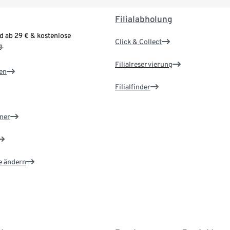
Filialabholung
d ab 29 € & kostenlose
Click & Collect
.
Filialreservierung
en
Filialfinder
ner
e ändern