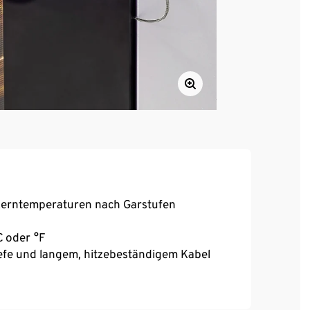
 Kerntemperaturen nach Garstufen
C oder °F
iefe und langem, hitzebeständigem Kabel
 zum gewünschten Garpunkt