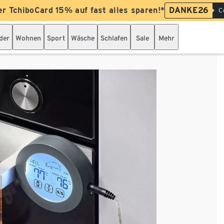
er TchiboCard 15% auf fast alles sparen!*
DANKE26
C
der
Wohnen
Sport
Wäsche
Schlafen
Sale
Mehr