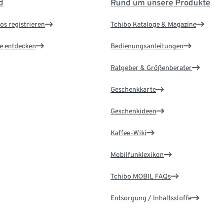
d
Rund um unsere Produkte
os registrieren
Tchibo Kataloge & Magazine
le entdecken
Bedienungsanleitungen
Ratgeber & Größenberater
Geschenkkarte
Geschenkideen
Kaffee-Wiki
Mobilfunklexikon
Tchibo MOBIL FAQs
Entsorgung / Inhaltsstoffe