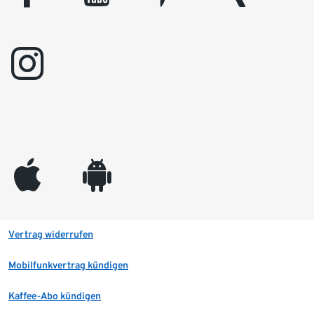
instagram
appleinc
android
Vertrag widerrufen
Mobilfunkvertrag kündigen
Kaffee-Abo kündigen