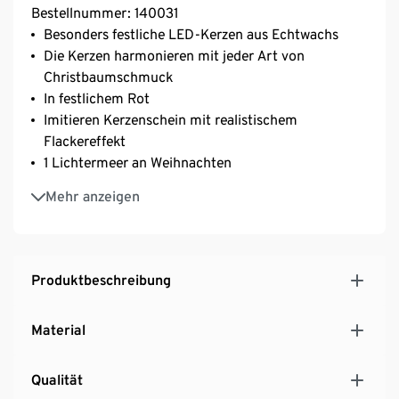
Bestellnummer: 140031
Besonders festliche LED-Kerzen aus Echtwachs
Die Kerzen harmonieren mit jeder Art von
Christbaumschmuck
In festlichem Rot
Imitieren Kerzenschein mit realistischem
Flackereffekt
1 Lichtermeer an Weihnachten
Kabellos – einfaches Ein- und Ausschalten per
Mehr anzeigen
Fernbedienung
Sichere Baumbeleuchtung – keine Brandgefahr
Lichtfarbe warmweiß
Mit Timerfunktion: 4 oder 8 Stunden Leuchtdauer
Produktbeschreibung
einmalig einstellbar
Für den Innenbereich geeignet
Material
Qualität