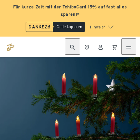
Für kurze Zeit mit der TchiboCard 15% auf fast alles
sparen!*
DANKE26
Code kopieren
Hinweis*