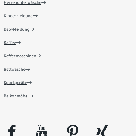
Herrenunterwäsche
Kinderkleidung
Babykleidung
Kaffee
Kaffeemaschinen
Bettwäsche
Sportgeräte
Balkonmöbel
facebook
youtube
pinterest
xing