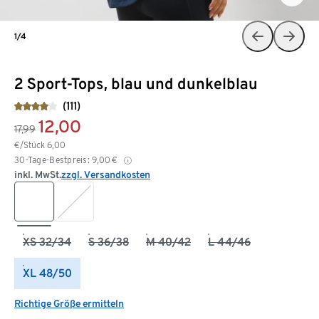
1/4
2 Sport-Tops, blau und dunkelblau
(111)
12,00
17,99
€/Stück
6,00
30-Tage-Bestpreis:
9,00
€
inkl. MwSt.
zzgl. Versandkosten
XS 32/34
S 36/38
M 40/42
L 44/46
XL 48/50
Richtige Größe ermitteln