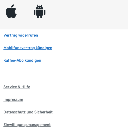
appleinc
android
Vertrag widerrufen
Mobilfunkvertrag kündigen
Kaffee-Abo kündigen
Service & Hilfe
Impressum
Datenschutz und Sicherheit
Einwilligungsmanagement