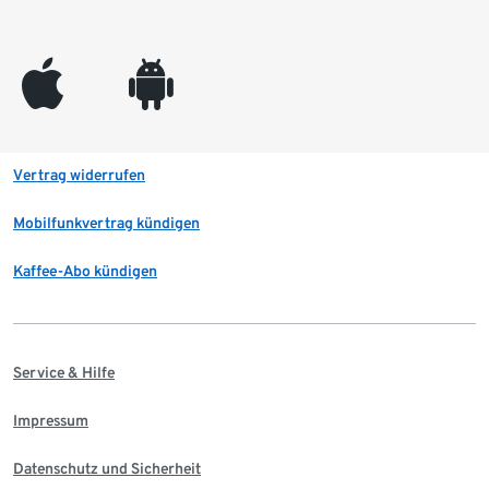
appleinc
android
Vertrag widerrufen
Mobilfunkvertrag kündigen
Kaffee-Abo kündigen
Service & Hilfe
Impressum
Datenschutz und Sicherheit