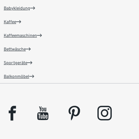
Babykleidung
Kaffee
Kaffeemaschinen
Bettwäsche
Sportgeräte
Balkonmöbel
facebook
youtube
pinterest
instagram