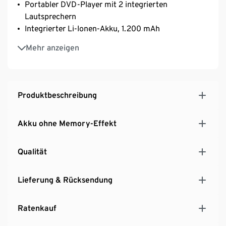
Portabler DVD-Player mit 2 integrierten
Lautsprechern
Integrierter Li-Ionen-Akku, 1.200 mAh
Ideal für Reisen und unterwegs
Mehr anzeigen
Inkl. Netzadapter, 12-V-Fahrzeugadapter,
Fernbedienung, Kopfstützenbefestigung und
Kopfhörer
USB-Eingang, AV-Ausgang, 3,5-mm-
Produktbeschreibung
Kopfhörerbuchse
Akku ohne Memory-Effekt
Qualität
Lieferung & Rücksendung
Ratenkauf