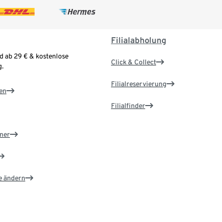
Filialabholung
d ab 29 € & kostenlose
Click & Collect
.
Filialreservierung
en
Filialfinder
ner
e ändern