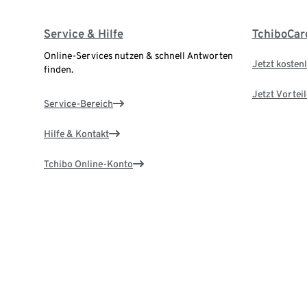
Service & Hilfe
TchiboCar
Online-Services nutzen & schnell Antworten
Jetzt kostenl
finden.
Jetzt Vortei
Service-Bereich
Hilfe & Kontakt
Tchibo Online-Konto