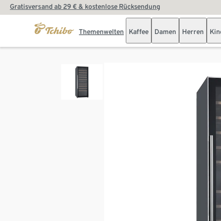
Gratisversand ab 29 € & kostenlose Rücksendung
Themenwelten
Kaffee
Damen
Herren
Kin