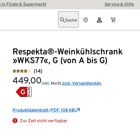
 in Filiale & Supermarkt
Service & Hilfe
Suche
Respekta®-Weinkühlschrank
»WKS77«, G (von A bis G)
(14)
449,00
inkl. MwSt.
zzgl. Versandkosten
Produktdatenblatt (PDF, 108 KB)
Zur Zeit nicht verfügbar