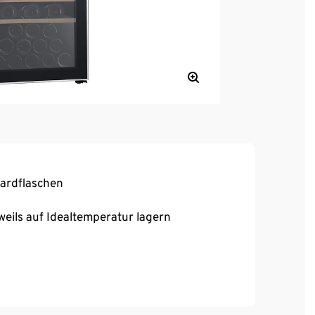
dardflaschen
eils auf Idealtemperatur lagern
hlrahmen
 Flaschenhalterungen aus Holz
llen