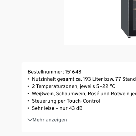
Bestellnummer: 151648
Nutzinhalt gesamt ca. 193 Liter bzw. 77 Stan
2 Temperaturzonen, jeweils 5–22 °C
Weißwein, Schaumwein, Rosé und Rotwein jew
Steuerung per Touch-Control
Sehr leise – nur 43 dB
Doppelverglaste Tür mit modernem Edelsta
Mehr anzeigen
Mit hochwertigem Metallstangen-Griff und 7
Vorne 2 höhenverstellbare Füße, hinten 2 Ro