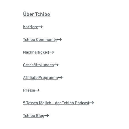
Über Tchibo
Karriere
Tchibo Community
Nachhaltigkeit
Geschäftskunden
Affiliate Programm
Presse
5 Tassen täglich – der Tchibo Podcast
Tchibo Blog