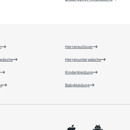
n
Herrenpullover
wäsche
Herrenunterwäsche
n
Kinderkleidung
e
Babykleidung