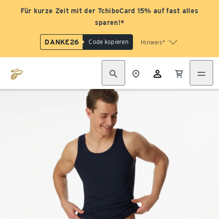
Für kurze Zeit mit der TchiboCard 15% auf fast alles
sparen!*
DANKE26
Code kopieren
Hinweis*