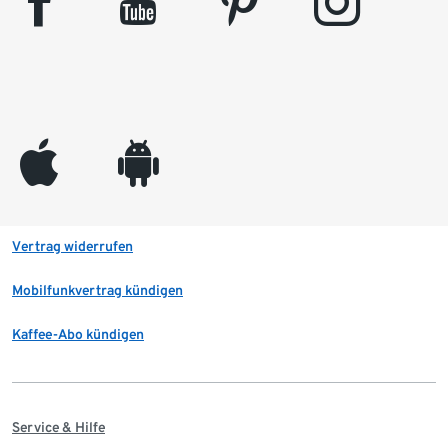
facebook
youtube
pinterest
instagram
appleinc
android
Vertrag widerrufen
Mobilfunkvertrag kündigen
Kaffee-Abo kündigen
Service & Hilfe