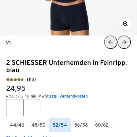
1/5
2 SCHIESSER Unterhemden in Feinripp,
blau
(112)
24,95
inkl. MwSt.
zzgl. Versandkosten
€/Stück
12,48
44/46
48/50
52/54
56/58
60/62