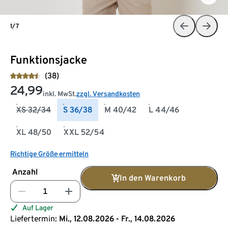
1/7
Funktionsjacke
(38)
24,99
inkl. MwSt.
zzgl. Versandkosten
XS 32/34
S 36/38
M 40/42
L 44/46
XL 48/50
XXL 52/54
Richtige Größe ermitteln
Anzahl
In den Warenkorb
Auf Lager
Liefertermin:
Mi., 12.08.2026 - Fr., 14.08.2026