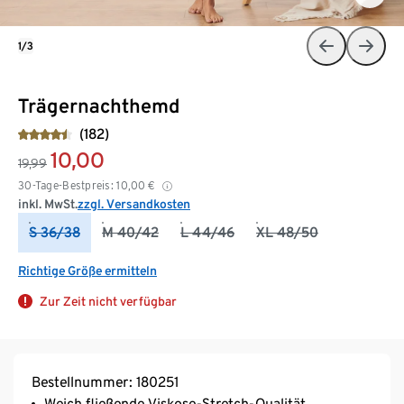
1/3
Trägernachthemd
(182)
10,00
19,99
30-Tage-Bestpreis:
10,00
€
inkl. MwSt.
zzgl. Versandkosten
S 36/38
M 40/42
L 44/46
XL 48/50
Richtige Größe ermitteln
Zur Zeit nicht verfügbar
Bestellnummer: 180251
Weich fließende Viskose-Stretch-Qualität