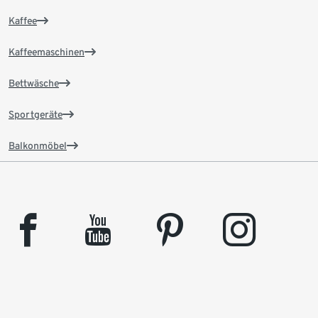
Kaffee
Kaffeemaschinen
Bettwäsche
Sportgeräte
Balkonmöbel
facebook
youtube
pinterest
instagram