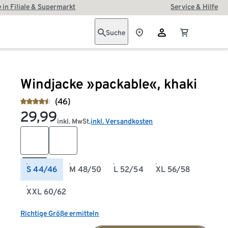
 in Filiale & Supermarkt
Service & Hilfe
Suche
Windjacke »packable«, khaki
(46)
29,99
inkl. MwSt.
inkl. Versandkosten
S 44/46
M 48/50
L 52/54
XL 56/58
XXL 60/62
Richtige Größe ermitteln