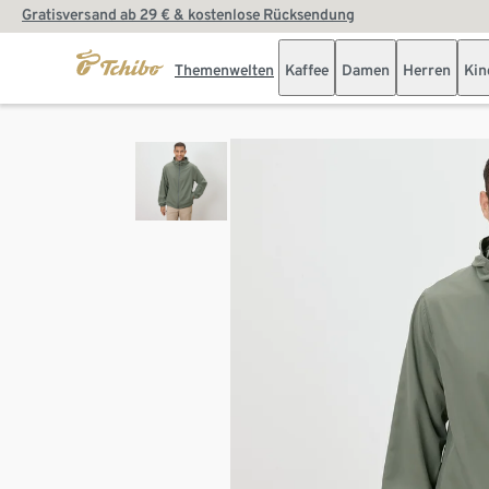
Gratisversand ab 29 € & kostenlose Rücksendung
Themenwelten
Kaffee
Damen
Herren
Kin