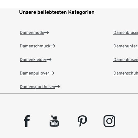
Unsere beliebtesten Kategorien
Damenmode
Damenbluse
Damenschmuck
Damenunter
Damenkleider
Damenhose
Damenpullover
Damenschuh
Damensporthosen
facebook
youtube
pinterest
instagram