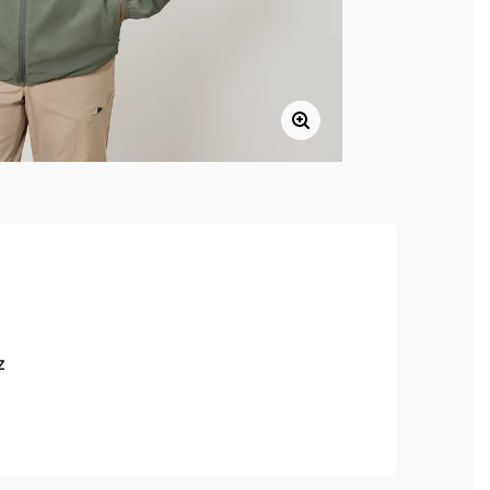
z
gkeit