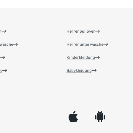
n
Herrenpullover
wäsche
Herrenunterwäsche
n
Kinderkleidung
e
Babykleidung
appleinc
android