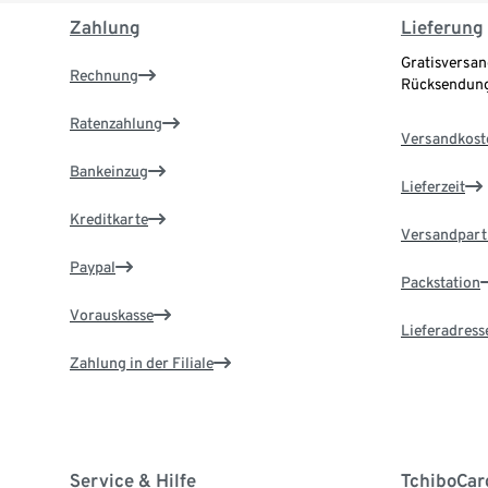
Zahlung
Lieferung
Gratisversan
Rechnung
Rücksendung
Ratenzahlung
Versandkost
Bankeinzug
Lieferzeit
Kreditkarte
Versandpart
Paypal
Packstation
Vorauskasse
Lieferadress
Zahlung in der Filiale
Service & Hilfe
TchiboCar