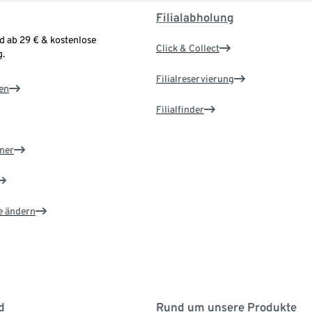
Filialabholung
d ab 29 € & kostenlose
Click & Collect
.
Filialreservierung
en
Filialfinder
ner
e ändern
d
Rund um unsere Produkte