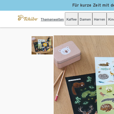
Für kurze Zeit mit d
Themenwelten
Kaffee
Damen
Herren
Kin