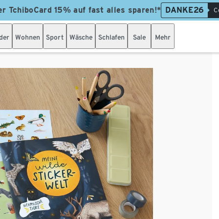
er TchiboCard 15% auf fast alles sparen!*
DANKE26
C
der
Wohnen
Sport
Wäsche
Schlafen
Sale
Mehr