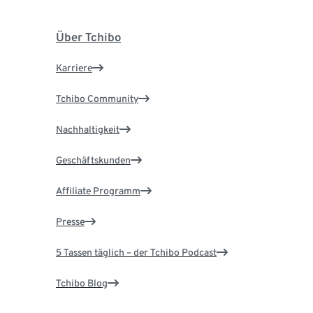
Über Tchibo
Karriere
Tchibo Community
Nachhaltigkeit
Geschäftskunden
Affiliate Programm
Presse
5 Tassen täglich – der Tchibo Podcast
Tchibo Blog