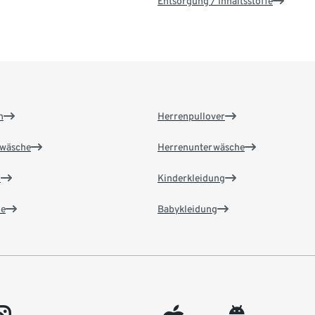
Entsorgung / Inhaltsstoffe
n
Herrenpullover
wäsche
Herrenunterwäsche
n
Kinderkleidung
e
Babykleidung