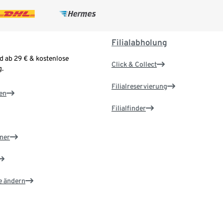
Filialabholung
d ab 29 € & kostenlose
Click & Collect
.
Filialreservierung
en
Filialfinder
ner
e ändern