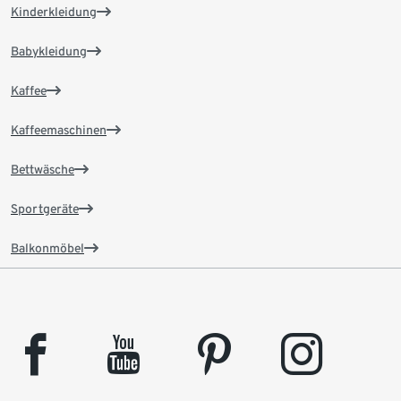
Kinderkleidung
Babykleidung
Kaffee
Kaffeemaschinen
Bettwäsche
Sportgeräte
Balkonmöbel
facebook
youtube
pinterest
instagram