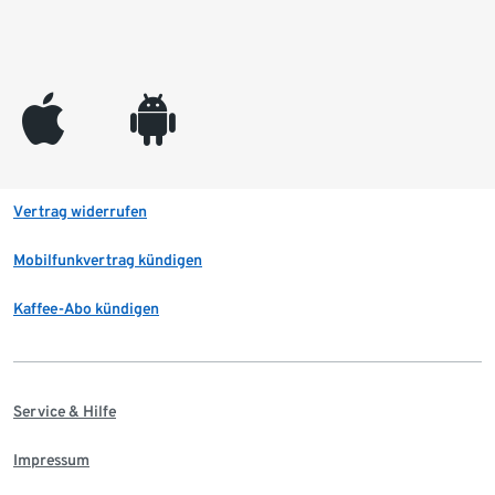
appleinc
android
Vertrag widerrufen
Mobilfunkvertrag kündigen
Kaffee-Abo kündigen
Service & Hilfe
Impressum