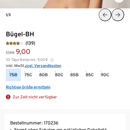
1/3
Bügel-BH
(139)
9,00
17,99
30-Tage-Bestpreis:
9,00
€
inkl. MwSt.
zzgl. Versandkosten
75B
75C
80B
80C
85B
85C
90C
Richtige Größe ermitteln
Zur Zeit nicht verfügbar
Bestellnummer: 170236
Formt ohne Schalen ein natürliches Dekolleté