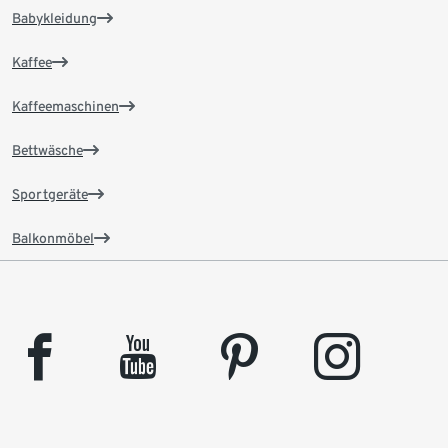
Babykleidung
Kaffee
Kaffeemaschinen
Bettwäsche
Sportgeräte
Balkonmöbel
facebook
youtube
pinterest
instagram