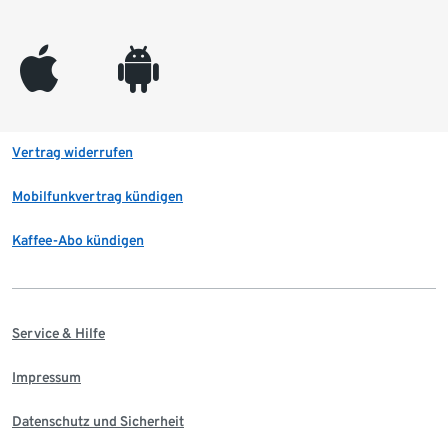
appleinc
android
Vertrag widerrufen
Mobilfunkvertrag kündigen
Kaffee-Abo kündigen
Service & Hilfe
Impressum
Datenschutz und Sicherheit