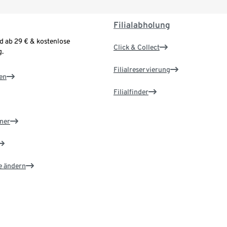
Filialabholung
d ab 29 € & kostenlose
Click & Collect
.
Filialreservierung
en
Filialfinder
ner
e ändern