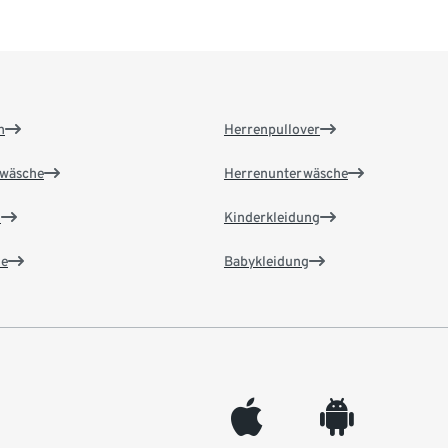
n
Herrenpullover
wäsche
Herrenunterwäsche
n
Kinderkleidung
e
Babykleidung
appleinc
android