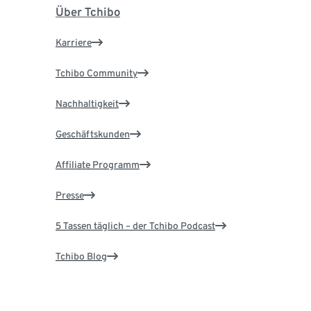
Über Tchibo
Karriere
Tchibo Community
Nachhaltigkeit
Geschäftskunden
Affiliate Programm
Presse
5 Tassen täglich – der Tchibo Podcast
Tchibo Blog