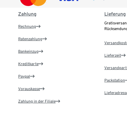
Zahlung
Lieferung
Gratisversan
Rechnung
Rücksendung
Ratenzahlung
Versandkost
Bankeinzug
Lieferzeit
Kreditkarte
Versandpart
Paypal
Packstation
Vorauskasse
Lieferadress
Zahlung in der Filiale