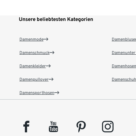
Unsere beliebtesten Kategorien
Damenmode
Damenbluse
Damenschmuck
Damenunter
Damenkleider
Damenhose
Damenpullover
Damenschuh
Damensporthosen
facebook
youtube
pinterest
instagram