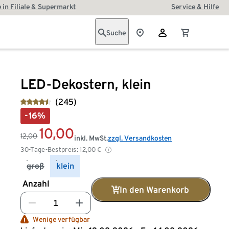
 in Filiale & Supermarkt
Service & Hilfe
Suche
LED-Dekostern, klein
(245)
-16%
10,00
12,00
inkl. MwSt.
zzgl. Versandkosten
30-Tage-Bestpreis:
12,00
€
groß
klein
Anzahl
In den Warenkorb
Wenige verfügbar