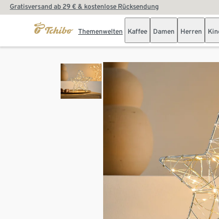
Gratisversand ab 29 € & kostenlose Rücksendung
Themenwelten
Kaffee
Damen
Herren
Kin