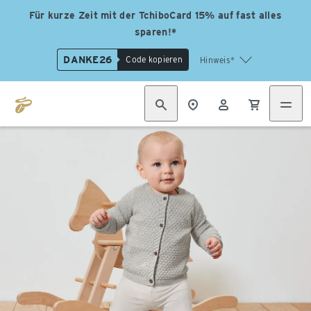
Für kurze Zeit mit der TchiboCard 15% auf fast alles
sparen!*
DANKE26
Code kopieren
Hinweis*