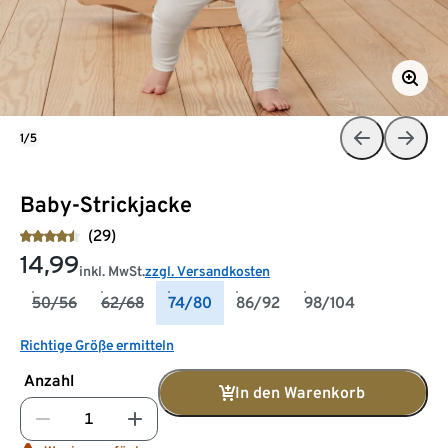
1/5
Baby-Strickjacke
(29)
14,99
inkl. MwSt.
zzgl. Versandkosten
50/56
62/68
74/80
86/92
98/104
Richtige Größe ermitteln
Anzahl
In den Warenkorb