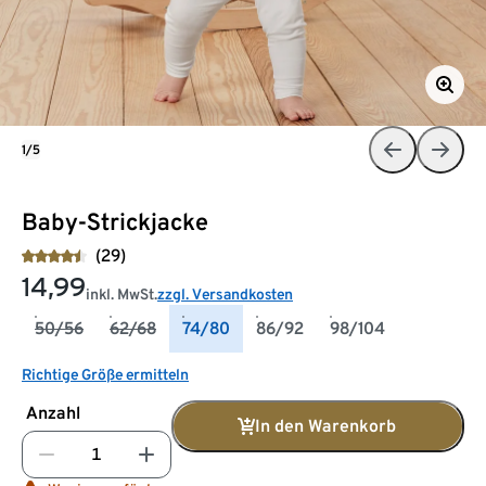
1/5
Baby-Strickjacke
(29)
14,99
inkl. MwSt.
zzgl. Versandkosten
50/56
62/68
74/80
86/92
98/104
Richtige Größe ermitteln
Anzahl
In den Warenkorb