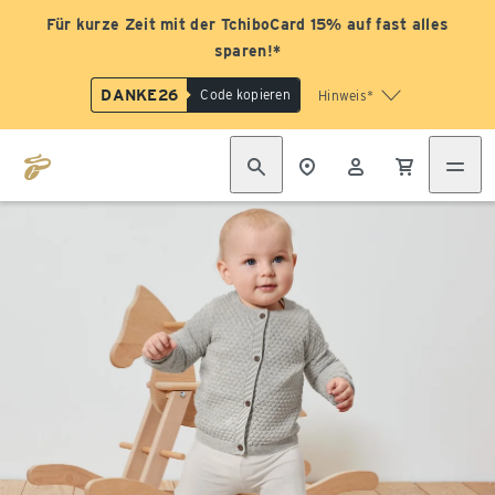
Für kurze Zeit mit der TchiboCard 15% auf fast alles
sparen!*
DANKE26
Code kopieren
Hinweis*