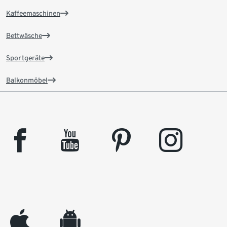
Kaffeemaschinen
Bettwäsche
Sportgeräte
Balkonmöbel
facebook
youtube
pinterest
instagram
appleinc
android