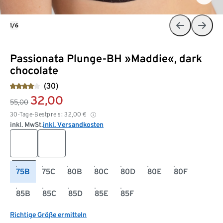
1/6
Passionata Plunge-BH »Maddie«, dark
chocolate
(30)
32,00
55,00
30-Tage-Bestpreis:
32,00
€
inkl. MwSt.
inkl. Versandkosten
75B
75C
80B
80C
80D
80E
80F
85B
85C
85D
85E
85F
Richtige Größe ermitteln