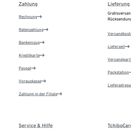
Zahlung
Lieferung
Gratisversan
Rechnung
Rücksendung
Ratenzahlung
Versandkost
Bankeinzug
Lieferzeit
Kreditkarte
Versandpart
Paypal
Packstation
Vorauskasse
Lieferadress
Zahlung in der Filiale
Service & Hilfe
TchiboCar