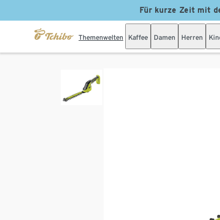
Für kurze Zeit mit d
Themenwelten
Kaffee
Damen
Herren
Kin