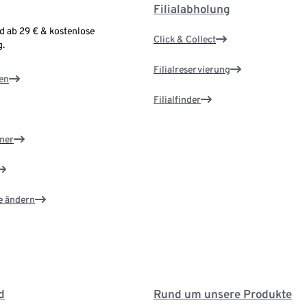
Filialabholung
d ab 29 € & kostenlose
Click & Collect
.
Filialreservierung
en
Filialfinder
ner
e ändern
d
Rund um unsere Produkte