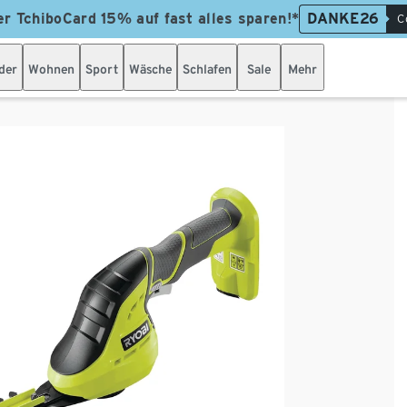
er TchiboCard 15% auf fast alles sparen!*
DANKE26
C
der
Wohnen
Sport
Wäsche
Schlafen
Sale
Mehr