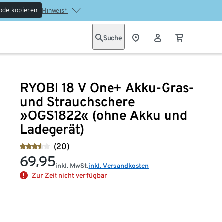
ode kopieren
Hinweis*
Suche
RYOBI 18 V One+ Akku-Gras-
und Strauchschere
»OGS1822« (ohne Akku und
Ladegerät)
(20)
69,95
inkl. MwSt.
inkl. Versandkosten
Zur Zeit nicht verfügbar