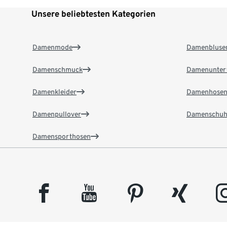
Unsere beliebtesten Kategorien
Damenmode
Damenbluse
Damenschmuck
Damenunter
Damenkleider
Damenhose
Damenpullover
Damenschuh
Damensporthosen
facebook
youtube
pinterest
xing
insta