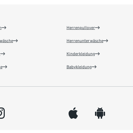
n
Herrenpullover
wäsche
Herrenunterwäsche
n
Kinderkleidung
e
Babykleidung
gram
appleinc
android