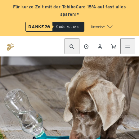
Für kurze Zeit mit der TchiboCard 15% auf fast alles
sparen!*
DANKE26
Code kopieren
Hinweis*