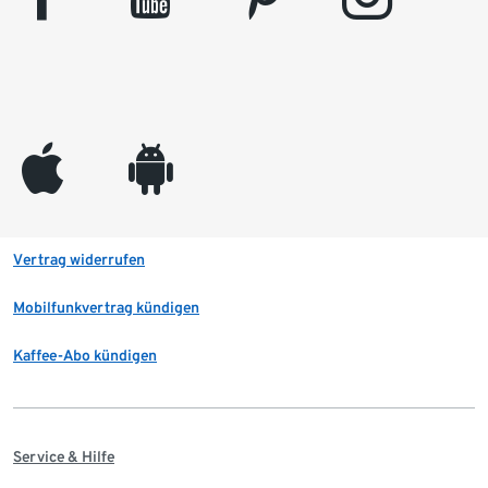
appleinc
android
Vertrag widerrufen
Mobilfunkvertrag kündigen
Kaffee-Abo kündigen
Service & Hilfe