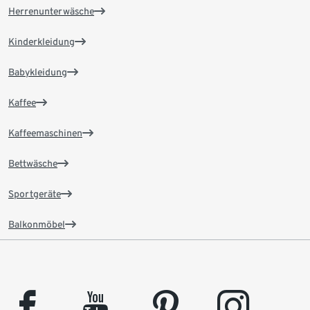
Herrenunterwäsche
Kinderkleidung
Babykleidung
Kaffee
Kaffeemaschinen
Bettwäsche
Sportgeräte
Balkonmöbel
facebook
youtube
pinterest
instagram