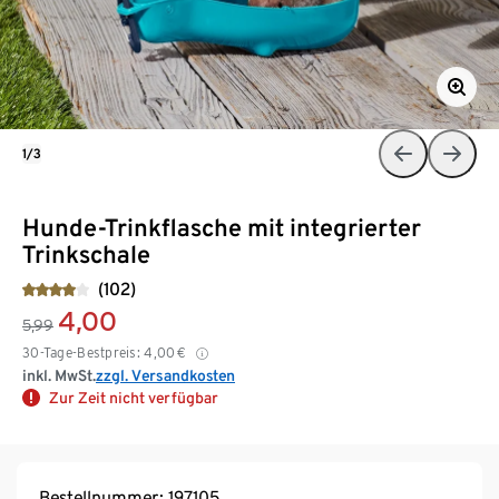
1/3
Hunde-Trinkflasche mit integrierter
Trinkschale
(102)
4,00
5,99
30-Tage-Bestpreis:
4,00
€
inkl. MwSt.
zzgl. Versandkosten
Zur Zeit nicht verfügbar
Bestellnummer: 197105