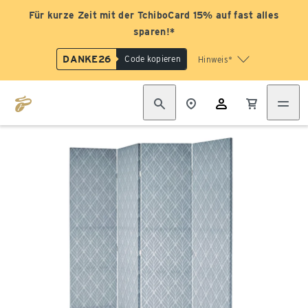
Für kurze Zeit mit der TchiboCard 15% auf fast alles
sparen!*
DANKE26
Code kopieren
Hinweis*