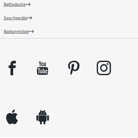
Bettwäsche
Sportgeräte
Balkonmöbel
facebook
youtube
pinterest
instagram
appleinc
android