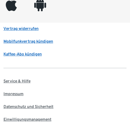
appleinc
android
Vertrag widerrufen
Mobilfunkvertrag kündigen
Kaffee-Abo kündigen
Service & Hilfe
Impressum
Datenschutz und Sicherheit
Einwilligungsmanagement