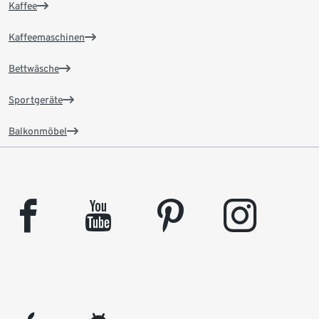
Kaffee
Kaffeemaschinen
Bettwäsche
Sportgeräte
Balkonmöbel
facebook
youtube
pinterest
instagram