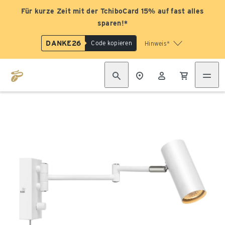
Für kurze Zeit mit der TchiboCard 15% auf fast alles
sparen!*
DANKE26
Code kopieren
Hinweis*