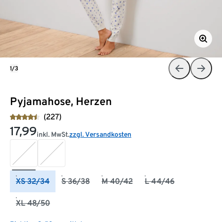
1/3
Pyjamahose, Herzen
(227)
17,99
inkl. MwSt.
zzgl. Versandkosten
XS 32/34
S 36/38
M 40/42
L 44/46
XL 48/50