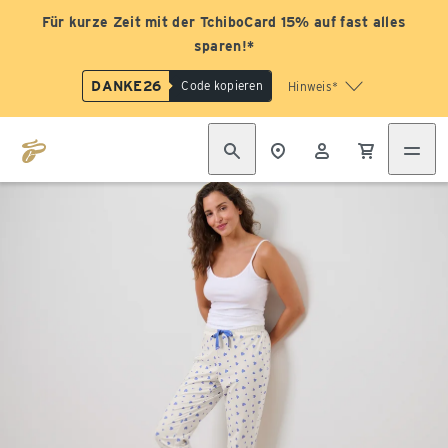
Für kurze Zeit mit der TchiboCard 15% auf fast alles
sparen!*
DANKE26
Code kopieren
Hinweis*