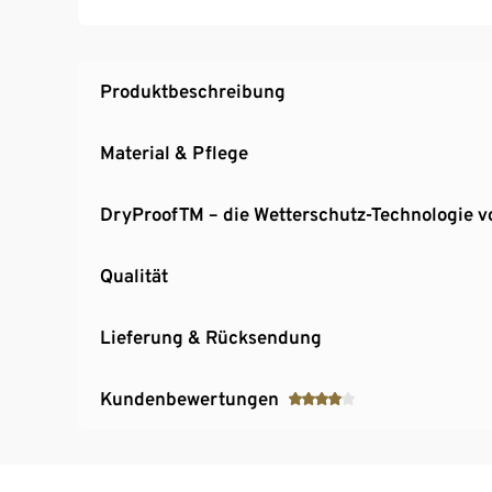
2 Reißverschluss-Eingrifftaschen, 1 Smartp
Saum mit Kordelzug
Armriegel mit reflektierenden Designelemente
Produktbeschreibung
Material & Pflege
DryProofTM – die Wetterschutz-Technologie v
Qualität
Lieferung & Rücksendung
Kundenbewertungen