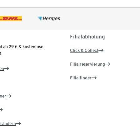
Filialabholung
d ab 29 € & kostenlose
Click & Collect
.
Filialreservierung
en
Filialfinder
ner
e ändern