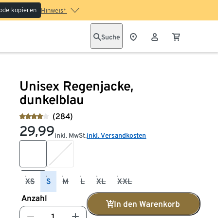
ode kopieren
Hinweis*
Suche
Unisex Regenjacke,
dunkelblau
(284)
29,99
inkl. MwSt.
inkl. Versandkosten
XS
S
M
L
XL
XXL
Anzahl
In den Warenkorb