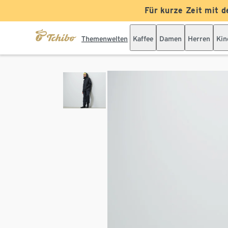
Für kurze Zeit mit d
Themenwelten
Kaffee
Damen
Herren
Kin