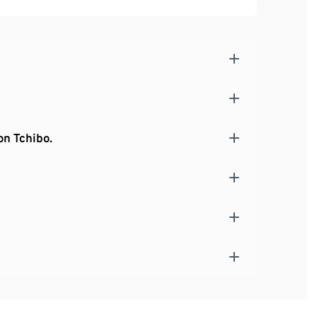
hone-Innentasche
n – mit Klettverschluss verstellbar
on Tchibo.