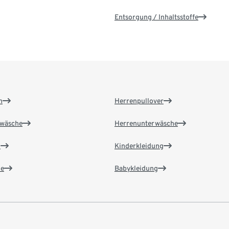
Entsorgung / Inhaltsstoffe
n
Herrenpullover
wäsche
Herrenunterwäsche
n
Kinderkleidung
e
Babykleidung