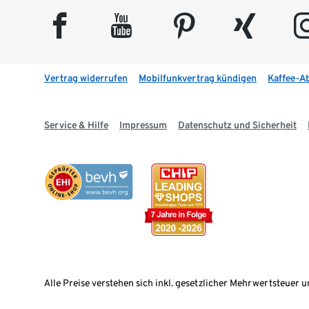
facebook
youtube
pinterest
xing
insta
Vertrag widerrufen
Mobilfunkvertrag kündigen
Kaffee-A
Service & Hilfe
Impressum
Datenschutz und Sicherheit
Alle Preise verstehen sich inkl. gesetzlicher Mehrwertsteuer u