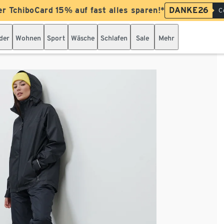
er TchiboCard 15% auf fast alles sparen!*
DANKE26
C
der
Wohnen
Sport
Wäsche
Schlafen
Sale
Mehr