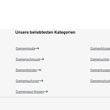
Unsere beliebtesten Kategorien
Damenmode
Damenbluse
Damenschmuck
Damenunter
Damenkleider
Damenhose
Damenpullover
Damenschuh
Damensporthosen