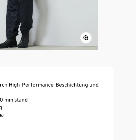
urch High-Performance-Beschichtung und
000 mm stand
g
ma
s und Kinnschutz