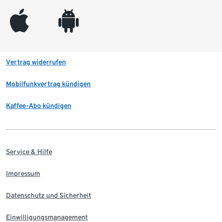
appleinc
android
Vertrag widerrufen
Mobilfunkvertrag kündigen
Kaffee-Abo kündigen
Service & Hilfe
Impressum
Datenschutz und Sicherheit
Einwilligungsmanagement