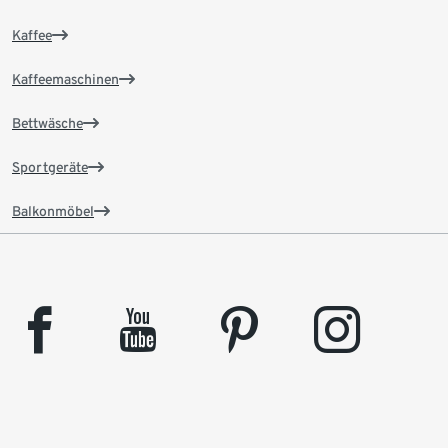
Kaffee
Kaffeemaschinen
Bettwäsche
Sportgeräte
Balkonmöbel
facebook
youtube
pinterest
instagram