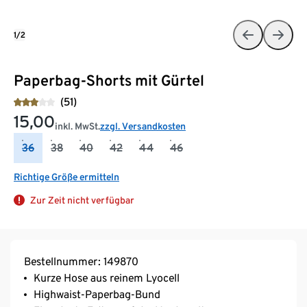
1/2
Paperbag-Shorts mit Gürtel
(51)
15,00
inkl. MwSt.
zzgl. Versandkosten
36
38
40
42
44
46
Richtige Größe ermitteln
Zur Zeit nicht verfügbar
Bestellnummer: 149870
Kurze Hose aus reinem Lyocell
Highwaist-Paperbag-Bund