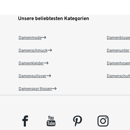
Unsere beliebtesten Kategorien
Damenmode
Damenbluse
Damenschmuck
Damenunter
Damenkleider
Damenhose
Damenpullover
Damenschuh
Damensporthosen
facebook
youtube
pinterest
instagram