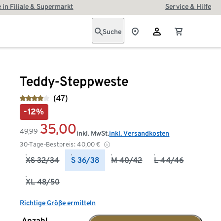
 in Filiale & Supermarkt
Service & Hilfe
Suche
Teddy-Steppweste
(47)
-12%
35,00
49,99
inkl. MwSt.
inkl. Versandkosten
30-Tage-Bestpreis:
40,00
€
XS 32/34
S 36/38
M 40/42
L 44/46
XL 48/50
Richtige Größe ermitteln
Anzahl