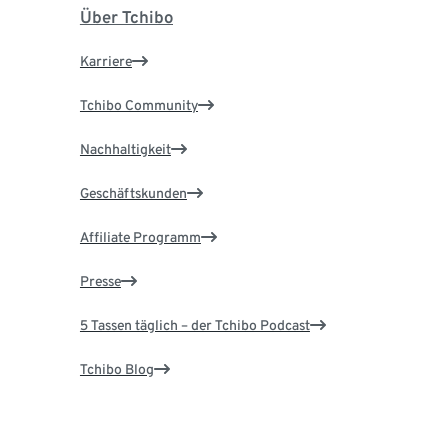
Über Tchibo
Karriere
Tchibo Community
Nachhaltigkeit
Geschäftskunden
Affiliate Programm
Presse
5 Tassen täglich – der Tchibo Podcast
Tchibo Blog