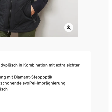
yplüsch in Kombination mit extraleichter
rung mit Diamant-Steppoptik
tschonende evoPel-Imprägnierung
üsch
artie