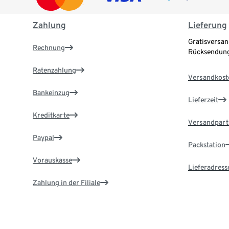
Zahlung
Lieferung
Gratisversan
Rechnung
Rücksendung
Ratenzahlung
Versandkost
Bankeinzug
Lieferzeit
Kreditkarte
Versandpart
Paypal
Packstation
Vorauskasse
Lieferadress
Zahlung in der Filiale