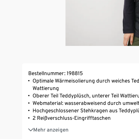
Bestellnummer: 198815
Optimale Wärmeisolierung durch weiches Tedd
Wattierung
Oberer Teil Teddyplüsch, unterer Teil Wattie
Webmaterial: wasserabweisend durch umwel
Hochgeschlossener Stehkragen aus Teddypl
2 Reißverschluss-Eingrifftaschen
2-Wege-Frontreißverschluss
Mehr anzeigen
Abgerundete und leicht verlängerte Rückenp