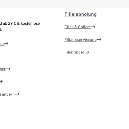
Filialabholung
d ab 29 € & kostenlose
Click & Collect
.
Filialreservierung
en
Filialfinder
ner
e ändern