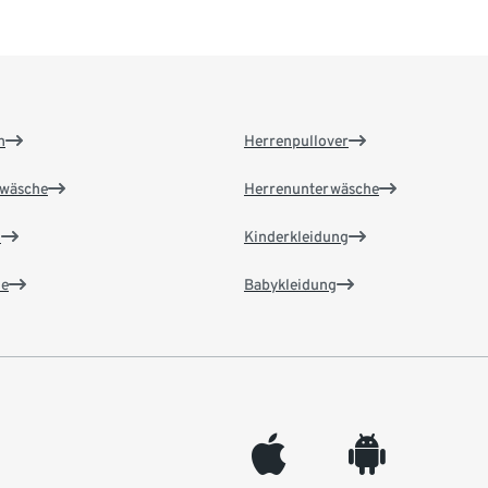
n
Herrenpullover
wäsche
Herrenunterwäsche
n
Kinderkleidung
e
Babykleidung
appleinc
android