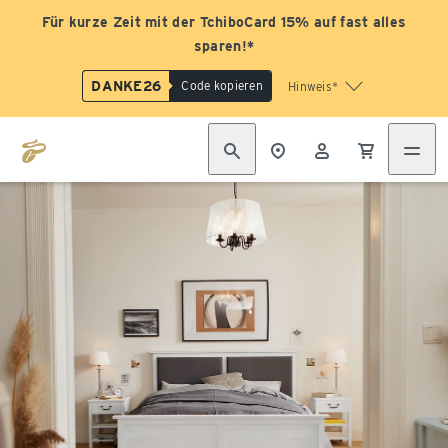
Für kurze Zeit mit der TchiboCard 15% auf fast alles
sparen!*
DANKE26
Code kopieren
Hinweis*