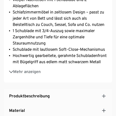
Ablageflächen
Schlafzimmermöbel in zeitlosem Design – passt zu
jeder Art von Bett und lässt sich auch als
Beistelltisch zu Couch, Sessel, Sofa und Co. nutzen
1 Schublade mit 3/4-Auszug sowie maximaler
Zargenhöhe und Tiefe für eine optimale
Stauraumnutzung
Schublade mit lautlosem Soft-Close-Mechanismus
Hochwertig gearbeitete, gerahmte Schubladenfront
mit Bügelgriff aus edlem matt schwarzem Metall
2 offene Fächer bieten zusätzlichen Stellplatz
Mehr anzeigen
Kopfplatte mit schönem Landhaus-Profil versehen
Weiße Korpusoberfläche in edler Landhaus-Optik
mit sichtbarer Holzstruktur
Klassische Stollenbauweise
Produktbeschreibung
MADE IN GERMANY
Material