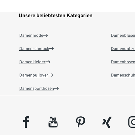
Unsere beliebtesten Kategorien
Damenmode
Damenbluse
Damenschmuck
Damenunter
Damenkleider
Damenhose
Damenpullover
Damenschuh
Damensporthosen
facebook
youtube
pinterest
xing
insta