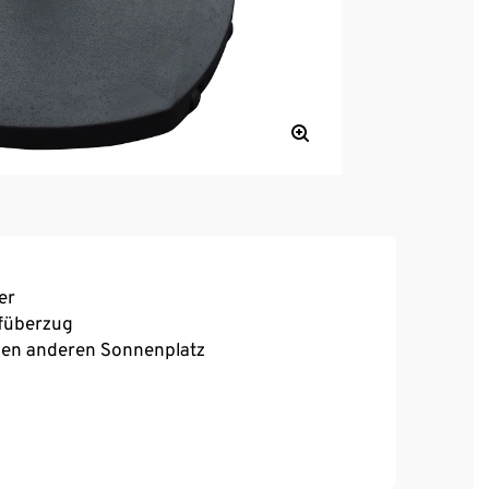
er
ffüberzug
eden anderen Sonnenplatz
 erwerben