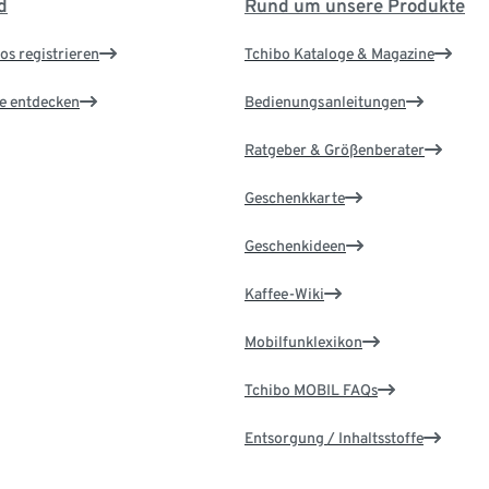
d
Rund um unsere Produkte
os registrieren
Tchibo Kataloge & Magazine
le entdecken
Bedienungsanleitungen
Ratgeber & Größenberater
Geschenkkarte
Geschenkideen
Kaffee-Wiki
Mobilfunklexikon
Tchibo MOBIL FAQs
Entsorgung / Inhaltsstoffe