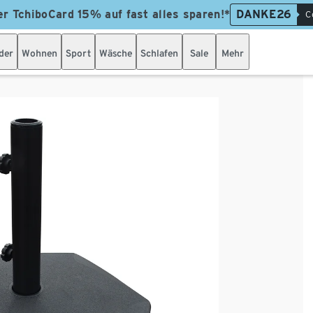
er TchiboCard 15% auf fast alles sparen!*
DANKE26
C
der
Wohnen
Sport
Wäsche
Schlafen
Sale
Mehr