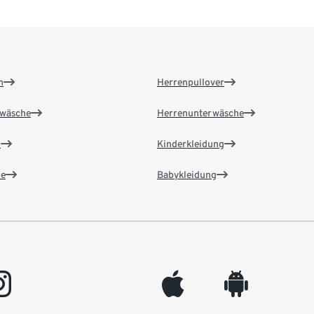
n
Herrenpullover
wäsche
Herrenunterwäsche
n
Kinderkleidung
e
Babykleidung
gram
appleinc
android