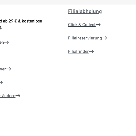
Filialabholung
d ab 29 € & kostenlose
Click & Collect
.
Filialreservierung
en
Filialfinder
ner
e ändern