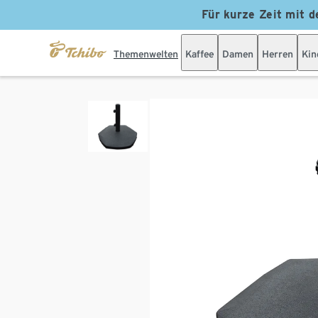
Für kurze Zeit mit d
Themenwelten
Kaffee
Damen
Herren
Kin