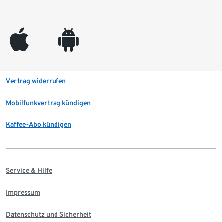
appleinc
android
Vertrag widerrufen
Mobilfunkvertrag kündigen
Kaffee-Abo kündigen
Service & Hilfe
Impressum
Datenschutz und Sicherheit