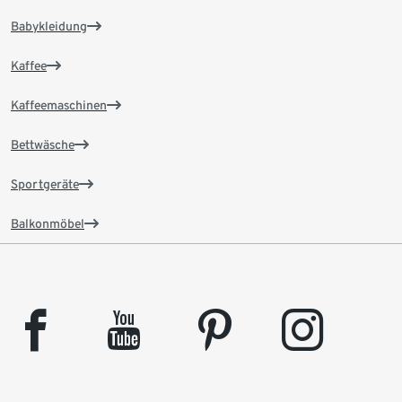
Babykleidung
Kaffee
Kaffeemaschinen
Bettwäsche
Sportgeräte
Balkonmöbel
facebook
youtube
pinterest
instagram