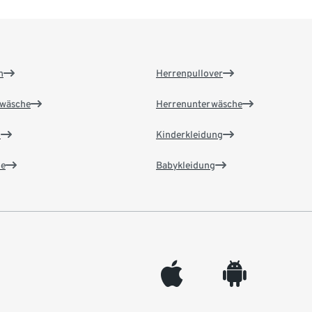
n
Herrenpullover
wäsche
Herrenunterwäsche
n
Kinderkleidung
e
Babykleidung
appleinc
android