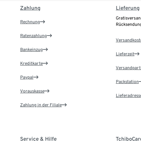
Zahlung
Lieferung
Gratisversan
Rechnung
Rücksendung
Ratenzahlung
Versandkost
Bankeinzug
Lieferzeit
Kreditkarte
Versandpart
Paypal
Packstation
Vorauskasse
Lieferadress
Zahlung in der Filiale
Service & Hilfe
TchiboCar