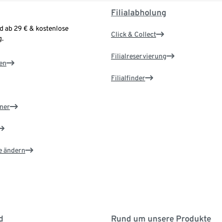
Filialabholung
d ab 29 € & kostenlose
Click & Collect
.
Filialreservierung
en
Filialfinder
ner
e ändern
d
Rund um unsere Produkte