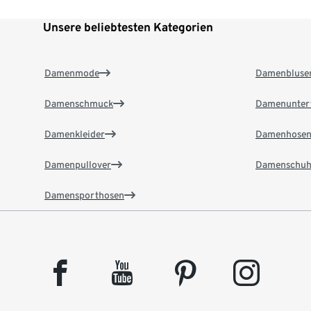
Unsere beliebtesten Kategorien
Damenmode
Damenbluse
Damenschmuck
Damenunter
Damenkleider
Damenhose
Damenpullover
Damenschuh
Damensporthosen
facebook
youtube
pinterest
instagram