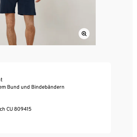
ät
schem Bund und Bindebändern
urch CU 809415