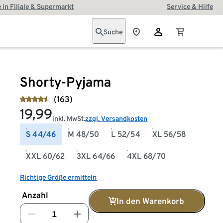
 in Filiale & Supermarkt
Service & Hilfe
Suche
Shorty-Pyjama
(163)
19,99
inkl. MwSt.
zzgl. Versandkosten
S 44/46
M 48/50
L 52/54
XL 56/58
XXL 60/62
3XL 64/66
4XL 68/70
Richtige Größe ermitteln
Anzahl
In den Warenkorb