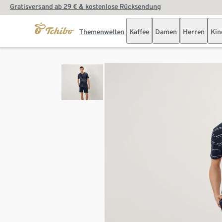
Gratisversand ab 29 € & kostenlose Rücksendung
Themenwelten
Kaffee
Damen
Herren
Kin