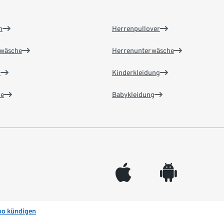
n
Herrenpullover
wäsche
Herrenunterwäsche
n
Kinderkleidung
e
Babykleidung
appleinc
android
bo kündigen