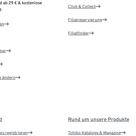
d ab 29 € & kostenlose
Click & Collect
.
Filialreservierung
en
Filialfinder
ner
e ändern
d
Rund um unsere Produkte
os registrieren
Tchibo Kataloge & Magazine