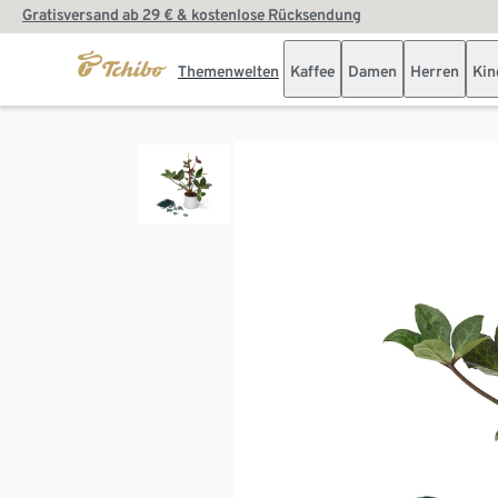
Gratisversand ab 29 € & kostenlose Rücksendung
Themenwelten
Kaffee
Damen
Herren
Kin