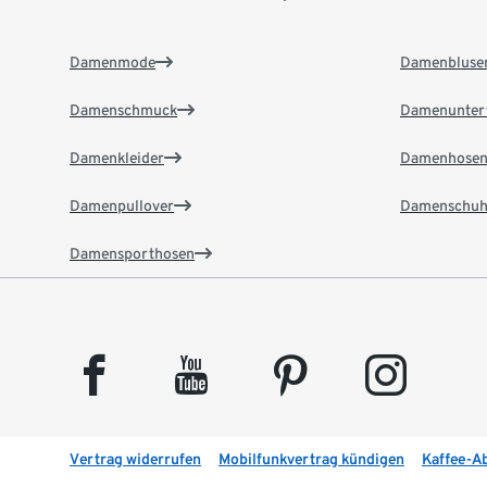
Damenmode
Damenbluse
Damenschmuck
Damenunter
Damenkleider
Damenhose
Damenpullover
Damenschuh
Damensporthosen
facebook
youtube
pinterest
instagram
Vertrag widerrufen
Mobilfunkvertrag kündigen
Kaffee-A