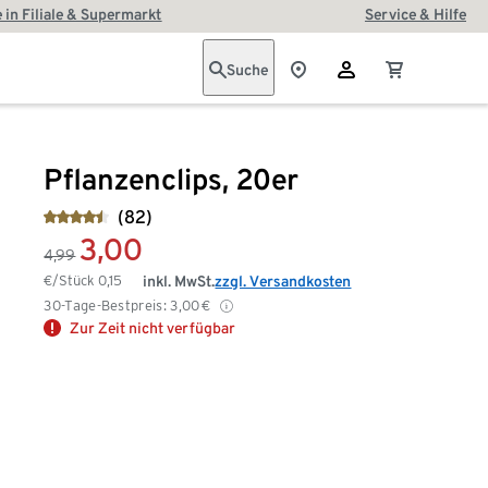
 in Filiale & Supermarkt
Service & Hilfe
Suche
Pflanzenclips, 20er
(82)
3,00
4,99
€/Stück
0,15
inkl. MwSt.
zzgl. Versandkosten
30-Tage-Bestpreis:
3,00
€
Zur Zeit nicht verfügbar