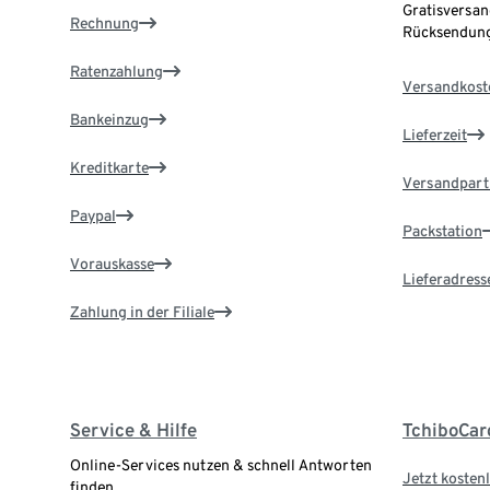
Gratisversan
Rechnung
Rücksendung
Ratenzahlung
Versandkost
Bankeinzug
Lieferzeit
Kreditkarte
Versandpart
Paypal
Packstation
Vorauskasse
Lieferadress
Zahlung in der Filiale
Service & Hilfe
TchiboCar
Online-Services nutzen & schnell Antworten
Jetzt kostenl
finden.