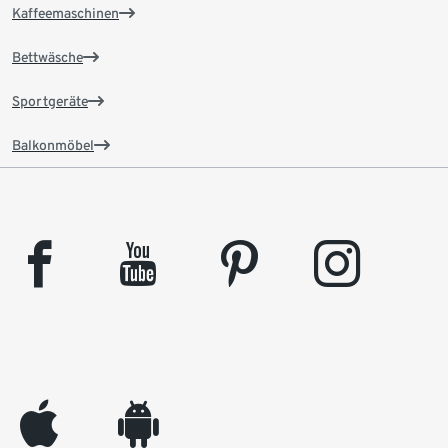
Kaffeemaschinen
Bettwäsche
Sportgeräte
Balkonmöbel
facebook
youtube
pinterest
instagram
appleinc
android