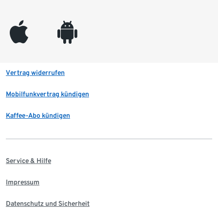
appleinc
android
Vertrag widerrufen
Mobilfunkvertrag kündigen
Kaffee-Abo kündigen
Service & Hilfe
Impressum
Datenschutz und Sicherheit