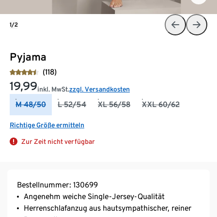
1/2
Pyjama
(118)
19,99
inkl. MwSt.
zzgl. Versandkosten
M 48/50
L 52/54
XL 56/58
XXL 60/62
Richtige Größe ermitteln
Zur Zeit nicht verfügbar
Bestellnummer: 130699
Angenehm weiche Single-Jersey-Qualität
Herrenschlafanzug aus hautsympathischer, reiner