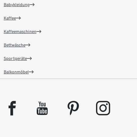
Babykleidung
Kaffee
Kaffeemaschinen
Bettwäsche
Sportgeräte
Balkonmöbel
facebook
youtube
pinterest
instagram