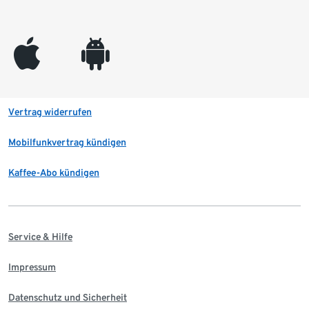
appleinc
android
Vertrag widerrufen
Mobilfunkvertrag kündigen
Kaffee-Abo kündigen
Service & Hilfe
Impressum
Datenschutz und Sicherheit