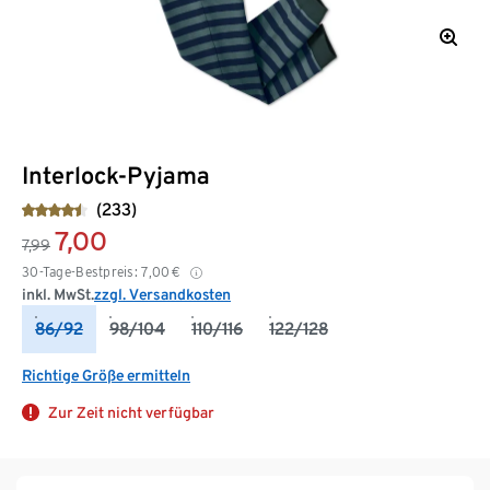
Interlock-Pyjama
(233)
7,00
7,99
30-Tage-Bestpreis:
7,00
€
inkl. MwSt.
zzgl. Versandkosten
86/92
98/104
110/116
122/128
Richtige Größe ermitteln
Zur Zeit nicht verfügbar