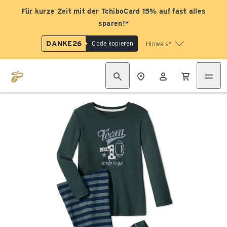
Für kurze Zeit mit der TchiboCard 15% auf fast alles
sparen!*
DANKE26
Code kopieren
Hinweis*