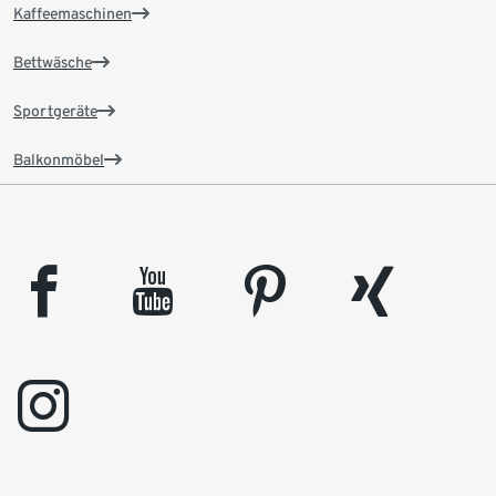
Kaffeemaschinen
Bettwäsche
Sportgeräte
Balkonmöbel
facebook
youtube
pinterest
xing
instagram