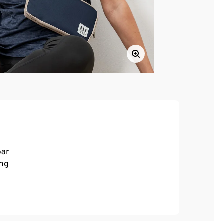
bar
ung
: innen mit 4 Karten-Steckfächern,