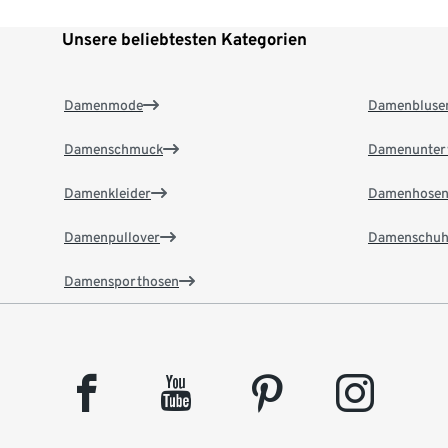
Unsere beliebtesten Kategorien
Damenmode
Damenbluse
Damenschmuck
Damenunter
Damenkleider
Damenhose
Damenpullover
Damenschuh
Damensporthosen
facebook
youtube
pinterest
instagram