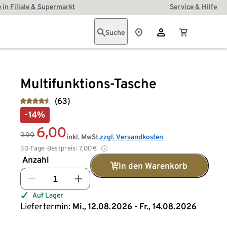
 in Filiale & Supermarkt
Service & Hilfe
Suche
Multifunktions-Tasche
(63)
-14%
6,00
9,99
inkl. MwSt.
zzgl. Versandkosten
30-Tage-Bestpreis:
7,00
€
Anzahl
In den Warenkorb
Auf Lager
Liefertermin:
Mi., 12.08.2026 - Fr., 14.08.2026