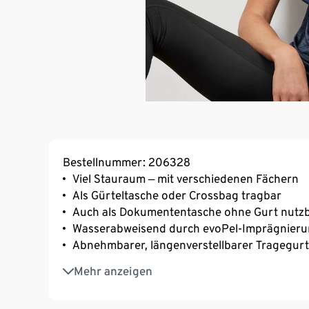
Bestellnummer: 206328
Viel Stauraum ‒ mit verschiedenen Fächern
Als Gürteltasche oder Crossbag tragbar
Auch als Dokumententasche ohne Gurt nutz
Wasserabweisend durch evoPel-Imprägnier
Abnehmbarer, längenverstellbarer Tragegurt
Großes Hauptfach mit 2-Wege-Reißverschluss
Mehr anzeigen
Passport-Steckfach und Mesh-Fach
Kleineres Hauptfach mit Reißverschluss