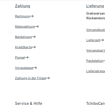
Zahlung
Lieferung
Gratisversan
Rechnung
Rücksendung
Ratenzahlung
Versandkost
Bankeinzug
Lieferzeit
Kreditkarte
Versandpart
Paypal
Packstation
Vorauskasse
Lieferadress
Zahlung in der Filiale
Service & Hilfe
TchiboCar