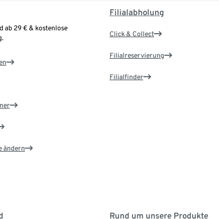
Filialabholung
d ab 29 € & kostenlose
Click & Collect
.
Filialreservierung
en
Filialfinder
ner
e ändern
d
Rund um unsere Produkte