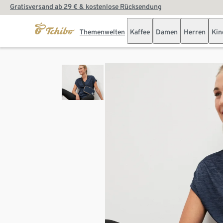
Gratisversand ab 29 € & kostenlose Rücksendung
Themenwelten
Kaffee
Damen
Herren
Kin