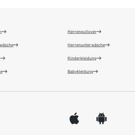
n
Herrenpullover
wäsche
Herrenunterwäsche
n
Kinderkleidung
e
Babykleidung
appleinc
android