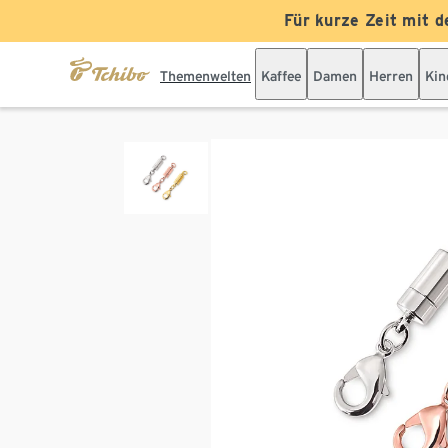
Für kurze Zeit mit d
Themenwelten
Kaffee
Damen
Herren
Kin