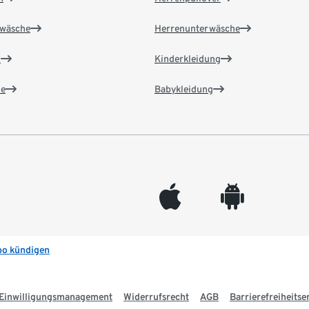
wäsche
Herrenunterwäsche
n
Kinderkleidung
e
Babykleidung
appleinc
android
bo kündigen
Einwilligungsmanagement
Widerrufsrecht
AGB
Barrierefreiheitse