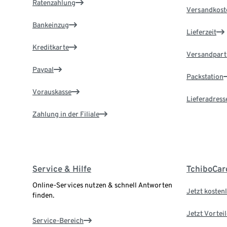
Ratenzahlung
Versandkost
Bankeinzug
Lieferzeit
Kreditkarte
Versandpart
Paypal
Packstation
Vorauskasse
Lieferadress
Zahlung in der Filiale
Service & Hilfe
TchiboCar
Online-Services nutzen & schnell Antworten
Jetzt kostenl
finden.
Jetzt Vortei
Service-Bereich