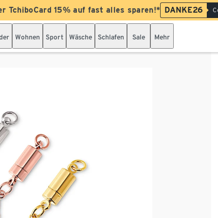
er TchiboCard 15% auf fast alles sparen!*
DANKE26
C
der
Wohnen
Sport
Wäsche
Schlafen
Sale
Mehr