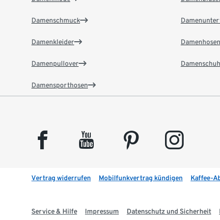
Damenschmuck
Damenunter
Damenkleider
Damenhose
Damenpullover
Damenschuh
Damensporthosen
facebook
youtube
pinterest
instagram
Vertrag widerrufen
Mobilfunkvertrag kündigen
Kaffee-A
Service & Hilfe
Impressum
Datenschutz und Sicherheit