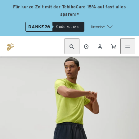
Für kurze Zeit mit der TchiboCard 15% auf fast alles
sparen!*
DANKE26
Code kopieren
Hinweis*