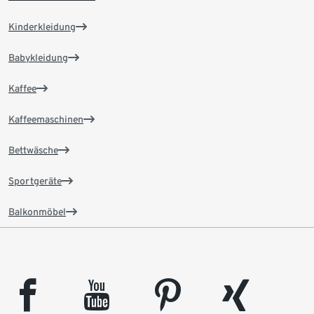
Kinderkleidung
Babykleidung
Kaffee
Kaffeemaschinen
Bettwäsche
Sportgeräte
Balkonmöbel
facebook
youtube
pinterest
xing