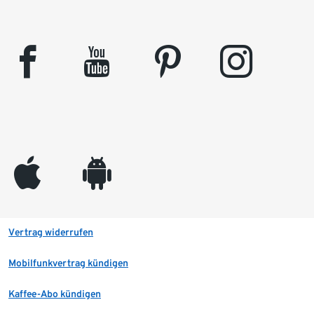
facebook
youtube
pinterest
instagram
appleinc
android
Vertrag widerrufen
Mobilfunkvertrag kündigen
Kaffee-Abo kündigen