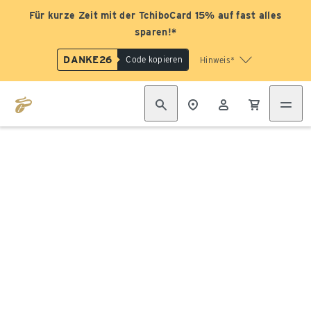
Für kurze Zeit mit der TchiboCard 15% auf fast alles
sparen!*
DANKE26
Code kopieren
Hinweis*