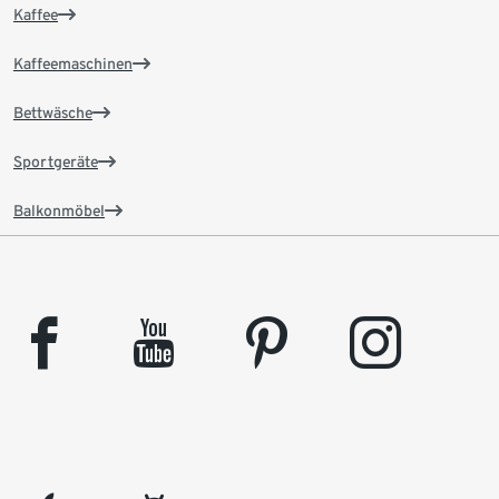
Kaffee
Kaffeemaschinen
Bettwäsche
Sportgeräte
Balkonmöbel
facebook
youtube
pinterest
instagram