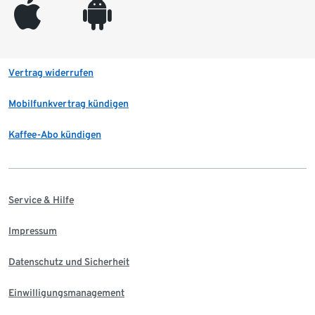
appleinc
android
Vertrag widerrufen
Mobilfunkvertrag kündigen
Kaffee-Abo kündigen
Service & Hilfe
Impressum
Datenschutz und Sicherheit
Einwilligungsmanagement