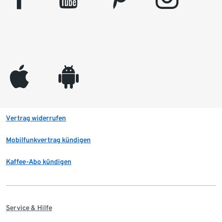
appleinc
android
Vertrag widerrufen
Mobilfunkvertrag kündigen
Kaffee-Abo kündigen
Service & Hilfe