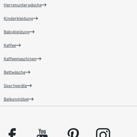
Herrenunterwäsche
Kinderkleidung
Babykleidung
Kaffee
Kaffeemaschinen
Bettwäsche
Sportgeräte
Balkonmöbel
facebook
youtube
pinterest
instagram