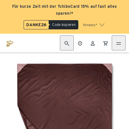
Für kurze Zeit mit der TchiboCard 15% auf fast alles
sparen!*
DANKE26
Code kopieren
Hinweis*