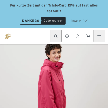
Für kurze Zeit mit der TchiboCard 15% auf fast alles
sparen!*
DANKE26
Code kopieren
Hinweis*