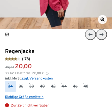
1/4
Regenjacke
(178)
20,00
39,99
30-Tage-Bestpreis:
20,00
€
inkl. MwSt.
zzgl. Versandkosten
34
36
38
40
42
44
46
48
Richtige Größe ermitteln
Zur Zeit nicht verfügbar