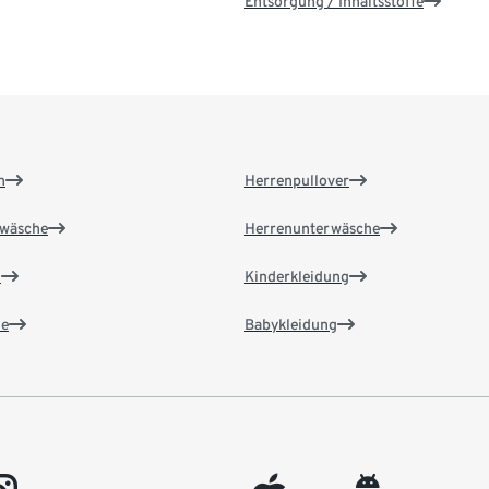
Entsorgung / Inhaltsstoffe
n
Herrenpullover
wäsche
Herrenunterwäsche
n
Kinderkleidung
e
Babykleidung