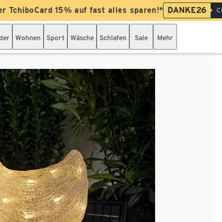
er TchiboCard 15% auf fast alles sparen!*
DANKE26
C
der
Wohnen
Sport
Wäsche
Schlafen
Sale
Mehr