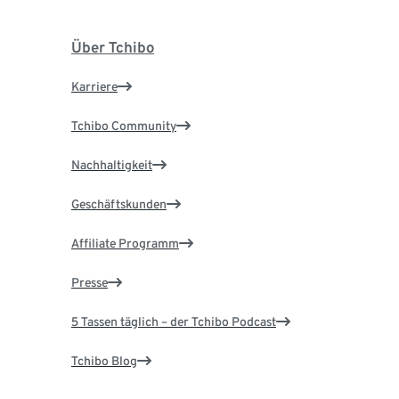
Über Tchibo
Karriere
Tchibo Community
Nachhaltigkeit
Geschäftskunden
Affiliate Programm
Presse
5 Tassen täglich – der Tchibo Podcast
Tchibo Blog