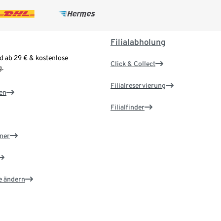
Filialabholung
d ab 29 € & kostenlose
Click & Collect
.
Filialreservierung
en
Filialfinder
ner
e ändern