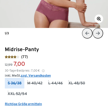
1/3
Midrise-Panty
(77)
7,00
12,99
30-Tage-Bestpreis:
7,00
€
inkl. MwSt.
zzgl. Versandkosten
S 36/38
M 40/42
L 44/46
XL 48/50
XXL 52/54
Richtige Größe ermitteln