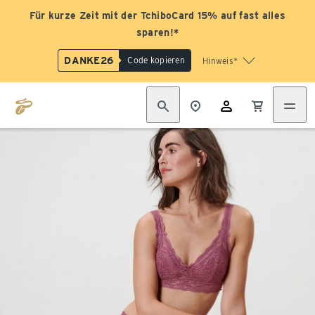
Für kurze Zeit mit der TchiboCard 15% auf fast alles
sparen!*
DANKE26
Code kopieren
Hinweis*