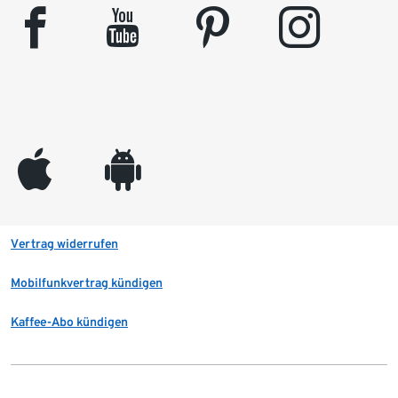
facebook
youtube
pinterest
instagram
appleinc
android
Vertrag widerrufen
Mobilfunkvertrag kündigen
Kaffee-Abo kündigen